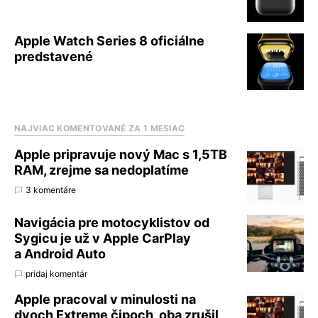
Apple Watch Series 8 oficiálne
predstavené
NAJVIAC KOMENTOVANÉ ZA 1 MESIAC
Apple pripravuje nový Mac s 1,5TB
RAM, zrejme sa nedoplatíme
3 komentáre
Navigácia pre motocyklistov od
Sygicu je už v Apple CarPlay
a Android Auto
pridaj komentár
Apple pracoval v minulosti na
dvoch Extreme čipoch, oba zrušil