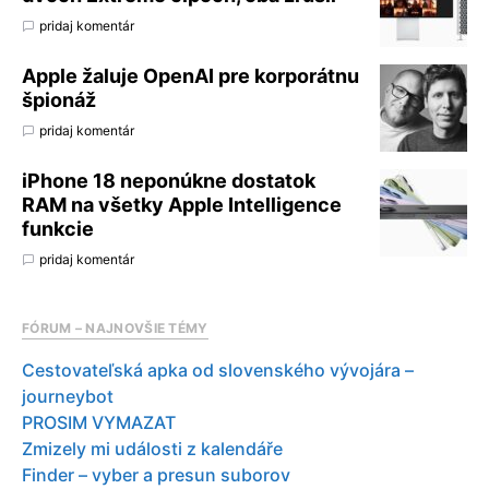
pridaj komentár
Apple žaluje OpenAI pre korporátnu
špionáž
pridaj komentár
iPhone 18 neponúkne dostatok
RAM na všetky Apple Intelligence
funkcie
pridaj komentár
FÓRUM – NAJNOVŠIE TÉMY
Cestovateľská apka od slovenského vývojára –
journeybot
PROSIM VYMAZAT
Zmizely mi události z kalendáře
Finder – vyber a presun suborov