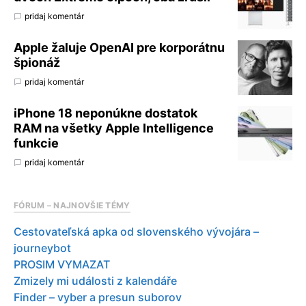
pridaj komentár
Apple žaluje OpenAI pre korporátnu
špionáž
pridaj komentár
iPhone 18 neponúkne dostatok
RAM na všetky Apple Intelligence
funkcie
pridaj komentár
FÓRUM – NAJNOVŠIE TÉMY
Cestovateľská apka od slovenského vývojára –
journeybot
PROSIM VYMAZAT
Zmizely mi události z kalendáře
Finder – vyber a presun suborov