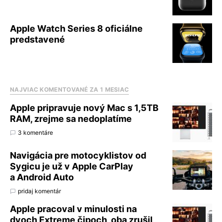
Apple Watch Series 8 oficiálne
predstavené
NAJVIAC KOMENTOVANÉ ZA 1 MESIAC
Apple pripravuje nový Mac s 1,5TB
RAM, zrejme sa nedoplatíme
3 komentáre
Navigácia pre motocyklistov od
Sygicu je už v Apple CarPlay
a Android Auto
pridaj komentár
Apple pracoval v minulosti na
dvoch Extreme čipoch, oba zrušil