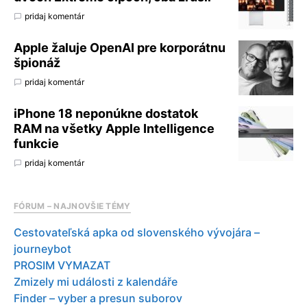
pridaj komentár
Apple žaluje OpenAI pre korporátnu
špionáž
pridaj komentár
iPhone 18 neponúkne dostatok
RAM na všetky Apple Intelligence
funkcie
pridaj komentár
FÓRUM – NAJNOVŠIE TÉMY
Cestovateľská apka od slovenského vývojára –
journeybot
PROSIM VYMAZAT
Zmizely mi události z kalendáře
Finder – vyber a presun suborov