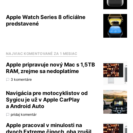
Apple Watch Series 8 oficiálne
predstavené
NAJVIAC KOMENTOVANÉ ZA 1 MESIAC
Apple pripravuje nový Mac s 1,5TB
RAM, zrejme sa nedoplatíme
3 komentáre
Navigácia pre motocyklistov od
Sygicu je už v Apple CarPlay
a Android Auto
pridaj komentár
Apple pracoval v minulosti na
dvoch Extreme čipoch, oba zrušil