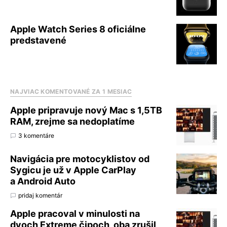
Apple Watch Series 8 oficiálne
predstavené
NAJVIAC KOMENTOVANÉ ZA 1 MESIAC
Apple pripravuje nový Mac s 1,5TB
RAM, zrejme sa nedoplatíme
3 komentáre
Navigácia pre motocyklistov od
Sygicu je už v Apple CarPlay
a Android Auto
pridaj komentár
Apple pracoval v minulosti na
dvoch Extreme čipoch, oba zrušil