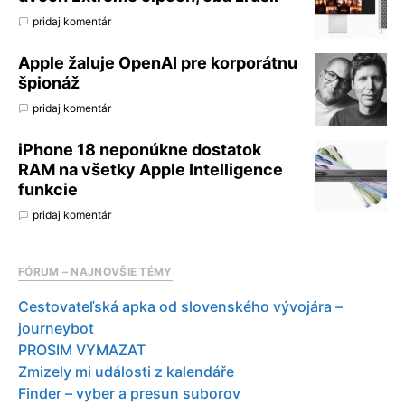
pridaj komentár
Apple žaluje OpenAI pre korporátnu
špionáž
pridaj komentár
iPhone 18 neponúkne dostatok
RAM na všetky Apple Intelligence
funkcie
pridaj komentár
FÓRUM – NAJNOVŠIE TÉMY
Cestovateľská apka od slovenského vývojára –
journeybot
PROSIM VYMAZAT
Zmizely mi události z kalendáře
Finder – vyber a presun suborov