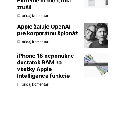
Extreme čipoch, oba
zrušil
pridaj komentár
Apple žaluje OpenAI
pre korporátnu špionáž
pridaj komentár
iPhone 18 neponúkne
dostatok RAM na
všetky Apple
Intelligence funkcie
pridaj komentár