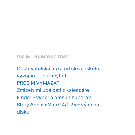
FÓRUM – NAJNOVŠIE TÉMY
Cestovateľská apka od slovenského
vývojára – journeybot
PROSIM VYMAZAT
Zmizely mi události z kalendáře
Finder – vyber a presun suborov
Starý Apple eMac G4/1.25 – výmena
disku