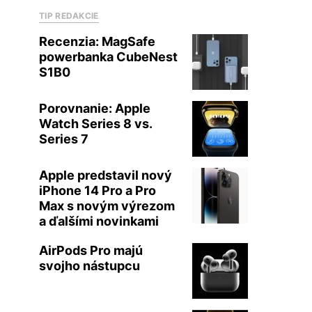
TIP REDAKCIE
Recenzia: MagSafe
powerbanka CubeNest
S1B0
Porovnanie: Apple
Watch Series 8 vs.
Series 7
Apple predstavil nový
iPhone 14 Pro a Pro
Max s novým výrezom
a ďalšími novinkami
AirPods Pro majú
svojho nástupcu