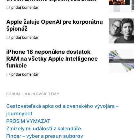
pridaj komentár
Apple žaluje OpenAI pre korporátnu
špionáž
pridaj komentár
iPhone 18 neponúkne dostatok
RAM na všetky Apple Intelligence
funkcie
pridaj komentár
FÓRUM – NAJNOVŠIE TÉMY
Cestovateľská apka od slovenského vývojára –
journeybot
PROSIM VYMAZAT
Zmizely mi události z kalendáře
Finder – vyber a presun suborov