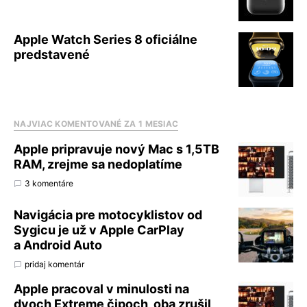
Apple Watch Series 8 oficiálne
predstavené
NAJVIAC KOMENTOVANÉ ZA 1 MESIAC
Apple pripravuje nový Mac s 1,5TB
RAM, zrejme sa nedoplatíme
3 komentáre
Navigácia pre motocyklistov od
Sygicu je už v Apple CarPlay
a Android Auto
pridaj komentár
Apple pracoval v minulosti na
dvoch Extreme čipoch, oba zrušil