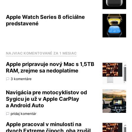
Apple Watch Series 8 oficiálne
predstavené
NAJVIAC KOMENTOVANÉ ZA 1 MESIAC
Apple pripravuje nový Mac s 1,5TB
RAM, zrejme sa nedoplatíme
3 komentáre
Navigácia pre motocyklistov od
Sygicu je už v Apple CarPlay
a Android Auto
pridaj komentár
Apple pracoval v minulosti na
dvoch Extreme čipoch, oba zrušil