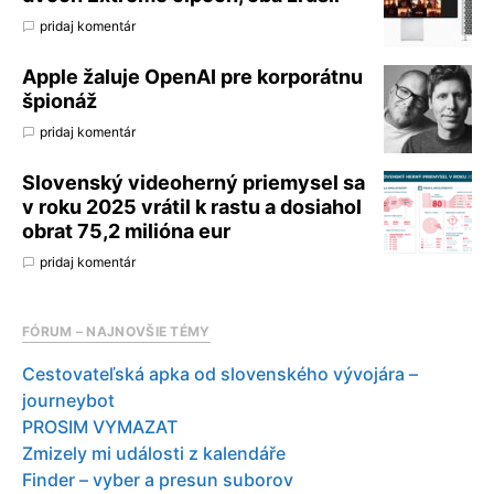
pridaj komentár
Apple žaluje OpenAI pre korporátnu
špionáž
pridaj komentár
Slovenský videoherný priemysel sa
v roku 2025 vrátil k rastu a dosiahol
obrat 75,2 milióna eur
pridaj komentár
FÓRUM – NAJNOVŠIE TÉMY
Cestovateľská apka od slovenského vývojára –
journeybot
PROSIM VYMAZAT
Zmizely mi události z kalendáře
Finder – vyber a presun suborov