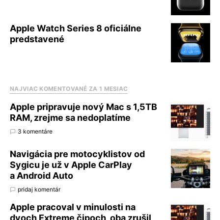
Apple Watch Series 8 oficiálne
predstavené
NAJVIAC KOMENTOVANÉ ZA 1 MESIAC
Apple pripravuje nový Mac s 1,5TB
RAM, zrejme sa nedoplatíme
3 komentáre
Navigácia pre motocyklistov od
Sygicu je už v Apple CarPlay
a Android Auto
pridaj komentár
Apple pracoval v minulosti na
dvoch Extreme čipoch, oba zrušil