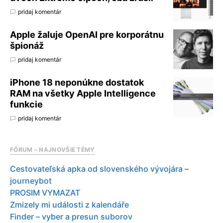
pridaj komentár
Apple žaluje OpenAI pre korporátnu
špionáž
pridaj komentár
iPhone 18 neponúkne dostatok
RAM na všetky Apple Intelligence
funkcie
pridaj komentár
FÓRUM – NAJNOVŠIE TÉMY
Cestovateľská apka od slovenského vývojára –
journeybot
PROSIM VYMAZAT
Zmizely mi události z kalendáře
Finder – vyber a presun suborov