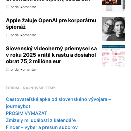
pridaj komentár
Apple žaluje OpenAI pre korporátnu
špionáž
pridaj komentár
Slovenský videoherný priemysel sa
v roku 2025 vrátil k rastu a dosiahol
obrat 75,2 milióna eur
pridaj komentár
FÓRUM – NAJNOVŠIE TÉMY
Cestovateľská apka od slovenského vývojára –
journeybot
PROSIM VYMAZAT
Zmizely mi události z kalendáře
Finder – vyber a presun suborov