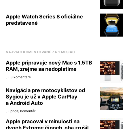
Apple Watch Series 8 oficiálne
predstavené
NAJVIAC KOMENTOVANÉ ZA 1 MESIAC
Apple pripravuje nový Mac s 1,5TB
RAM, zrejme sa nedoplatíme
3 komentáre
Navigácia pre motocyklistov od
Sygicu je už v Apple CarPlay
a Android Auto
pridaj komentár
Apple pracoval v minulosti na
dvoch Extreme čipoch, oba zrušil