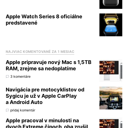
Apple Watch Series 8 oficiálne
predstavené
NAJVIAC KOMENTOVANÉ ZA 1 MESIAC
Apple pripravuje nový Mac s 1,5TB
RAM, zrejme sa nedoplatíme
3 komentáre
Navigácia pre motocyklistov od
Sygicu je už v Apple CarPlay
a Android Auto
pridaj komentár
Apple pracoval v minulosti na
dvoch Extreme čipoch, oba zrušil