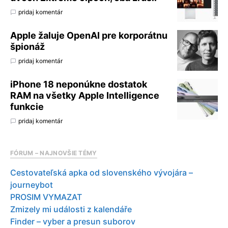
pridaj komentár
Apple žaluje OpenAI pre korporátnu
špionáž
pridaj komentár
iPhone 18 neponúkne dostatok
RAM na všetky Apple Intelligence
funkcie
pridaj komentár
FÓRUM – NAJNOVŠIE TÉMY
Cestovateľská apka od slovenského vývojára –
journeybot
PROSIM VYMAZAT
Zmizely mi události z kalendáře
Finder – vyber a presun suborov