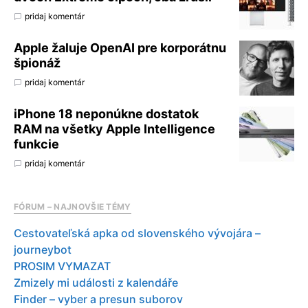
pridaj komentár
Apple žaluje OpenAI pre korporátnu
špionáž
pridaj komentár
iPhone 18 neponúkne dostatok
RAM na všetky Apple Intelligence
funkcie
pridaj komentár
FÓRUM – NAJNOVŠIE TÉMY
Cestovateľská apka od slovenského vývojára –
journeybot
PROSIM VYMAZAT
Zmizely mi události z kalendáře
Finder – vyber a presun suborov