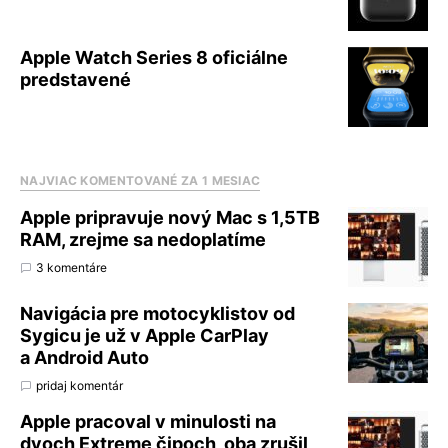
Apple Watch Series 8 oficiálne
predstavené
NAJVIAC KOMENTOVANÉ ZA 1 MESIAC
Apple pripravuje nový Mac s 1,5TB
RAM, zrejme sa nedoplatíme
3 komentáre
Navigácia pre motocyklistov od
Sygicu je už v Apple CarPlay
a Android Auto
pridaj komentár
Apple pracoval v minulosti na
dvoch Extreme čipoch, oba zrušil