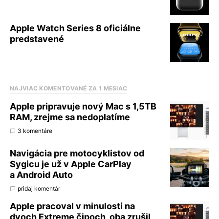
Apple Watch Series 8 oficiálne
predstavené
NAJVIAC KOMENTOVANÉ ZA 1 MESIAC
Apple pripravuje nový Mac s 1,5TB
RAM, zrejme sa nedoplatíme
3 komentáre
Navigácia pre motocyklistov od
Sygicu je už v Apple CarPlay
a Android Auto
pridaj komentár
Apple pracoval v minulosti na
dvoch Extreme čipoch, oba zrušil