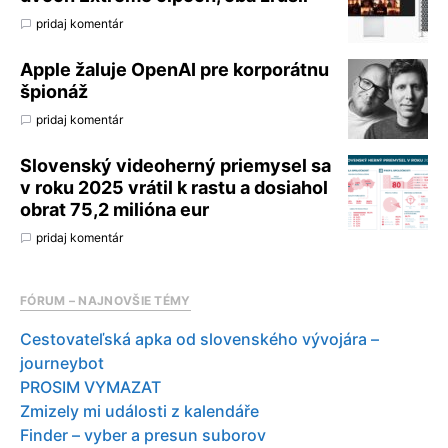
pridaj komentár
Apple žaluje OpenAI pre korporátnu
špionáž
pridaj komentár
Slovenský videoherný priemysel sa
v roku 2025 vrátil k rastu a dosiahol
obrat 75,2 milióna eur
pridaj komentár
FÓRUM – NAJNOVŠIE TÉMY
Cestovateľská apka od slovenského vývojára –
journeybot
PROSIM VYMAZAT
Zmizely mi události z kalendáře
Finder – vyber a presun suborov