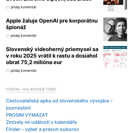
pridaj komentár
Apple žaluje OpenAI pre korporátnu
špionáž
pridaj komentár
Slovenský videoherný priemysel sa
v roku 2025 vrátil k rastu a dosiahol
obrat 75,2 milióna eur
pridaj komentár
FÓRUM – NAJNOVŠIE TÉMY
Cestovateľská apka od slovenského vývojára –
journeybot
PROSIM VYMAZAT
Zmizely mi události z kalendáře
Finder – vyber a presun suborov