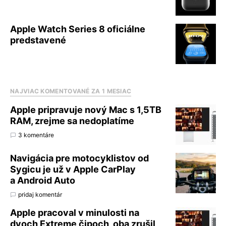
Apple Watch Series 8 oficiálne
predstavené
NAJVIAC KOMENTOVANÉ ZA 1 MESIAC
Apple pripravuje nový Mac s 1,5TB
RAM, zrejme sa nedoplatíme
3 komentáre
Navigácia pre motocyklistov od
Sygicu je už v Apple CarPlay
a Android Auto
pridaj komentár
Apple pracoval v minulosti na
dvoch Extreme čipoch, oba zrušil