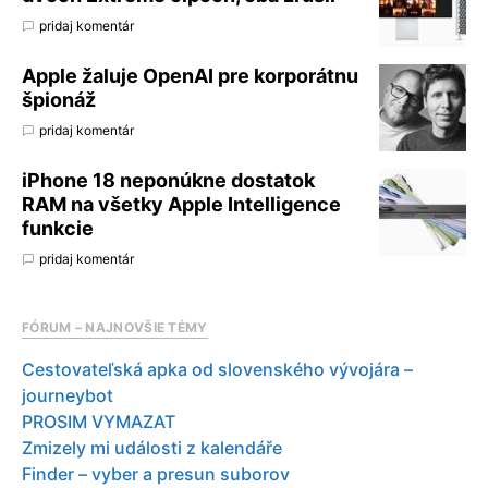
pridaj komentár
Apple žaluje OpenAI pre korporátnu
špionáž
pridaj komentár
iPhone 18 neponúkne dostatok
RAM na všetky Apple Intelligence
funkcie
pridaj komentár
FÓRUM – NAJNOVŠIE TÉMY
Cestovateľská apka od slovenského vývojára –
journeybot
PROSIM VYMAZAT
Zmizely mi události z kalendáře
Finder – vyber a presun suborov