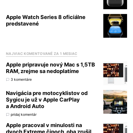
Apple Watch Series 8 oficiálne
predstavené
NAJVIAC KOMENTOVANÉ ZA 1 MESIAC
Apple pripravuje nový Mac s 1,5TB
RAM, zrejme sa nedoplatíme
3 komentáre
Navigácia pre motocyklistov od
Sygicu je už v Apple CarPlay
a Android Auto
pridaj komentár
Apple pracoval v minulosti na
dvoch Extreme čipoch, oba zrušil