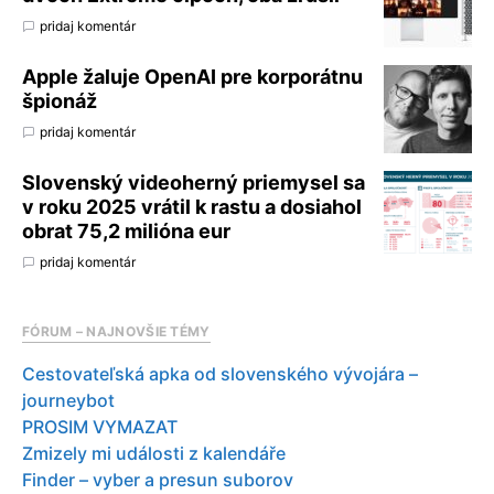
pridaj komentár
Apple žaluje OpenAI pre korporátnu
špionáž
pridaj komentár
Slovenský videoherný priemysel sa
v roku 2025 vrátil k rastu a dosiahol
obrat 75,2 milióna eur
pridaj komentár
FÓRUM – NAJNOVŠIE TÉMY
Cestovateľská apka od slovenského vývojára –
journeybot
PROSIM VYMAZAT
Zmizely mi události z kalendáře
Finder – vyber a presun suborov