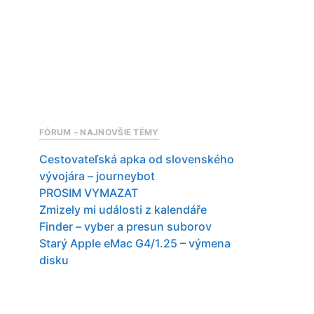
FÓRUM – NAJNOVŠIE TÉMY
Cestovateľská apka od slovenského
vývojára – journeybot
PROSIM VYMAZAT
Zmizely mi události z kalendáře
Finder – vyber a presun suborov
Starý Apple eMac G4/1.25 – výmena
disku