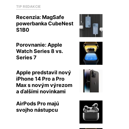
TIP REDAKCIE
Recenzia: MagSafe
powerbanka CubeNest
S1B0
Porovnanie: Apple
Watch Series 8 vs.
Series 7
Apple predstavil nový
iPhone 14 Pro a Pro
Max s novým výrezom
a ďalšími novinkami
AirPods Pro majú
svojho nástupcu