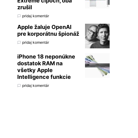
Extreme čipoch, oba
zrušil
pridaj komentár
Apple žaluje OpenAI
pre korporátnu špionáž
pridaj komentár
iPhone 18 neponúkne
dostatok RAM na
všetky Apple
Intelligence funkcie
pridaj komentár