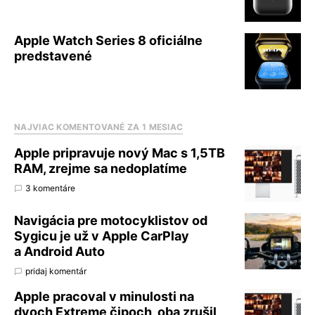
Apple Watch Series 8 oficiálne
predstavené
NAJVIAC KOMENTOVANÉ ZA 1 MESIAC
Apple pripravuje nový Mac s 1,5TB
RAM, zrejme sa nedoplatíme
3 komentáre
Navigácia pre motocyklistov od
Sygicu je už v Apple CarPlay
a Android Auto
pridaj komentár
Apple pracoval v minulosti na
dvoch Extreme čipoch, oba zrušil