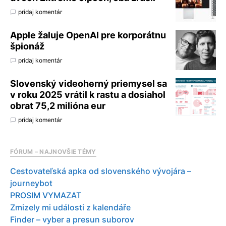
pridaj komentár
Apple žaluje OpenAI pre korporátnu
špionáž
pridaj komentár
Slovenský videoherný priemysel sa
v roku 2025 vrátil k rastu a dosiahol
obrat 75,2 milióna eur
pridaj komentár
FÓRUM – NAJNOVŠIE TÉMY
Cestovateľská apka od slovenského vývojára –
journeybot
PROSIM VYMAZAT
Zmizely mi události z kalendáře
Finder – vyber a presun suborov