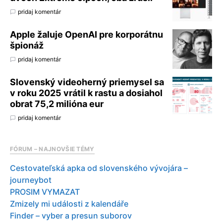
pridaj komentár
Apple žaluje OpenAI pre korporátnu
špionáž
pridaj komentár
Slovenský videoherný priemysel sa
v roku 2025 vrátil k rastu a dosiahol
obrat 75,2 milióna eur
pridaj komentár
FÓRUM – NAJNOVŠIE TÉMY
Cestovateľská apka od slovenského vývojára –
journeybot
PROSIM VYMAZAT
Zmizely mi události z kalendáře
Finder – vyber a presun suborov