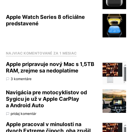
Apple Watch Series 8 oficiálne
predstavené
NAJVIAC KOMENTOVANÉ ZA 1 MESIAC
Apple pripravuje nový Mac s 1,5TB
RAM, zrejme sa nedoplatíme
3 komentáre
Navigácia pre motocyklistov od
Sygicu je už v Apple CarPlay
a Android Auto
pridaj komentár
Apple pracoval v minulosti na
dvoch Extreme čipoch, oba zrušil