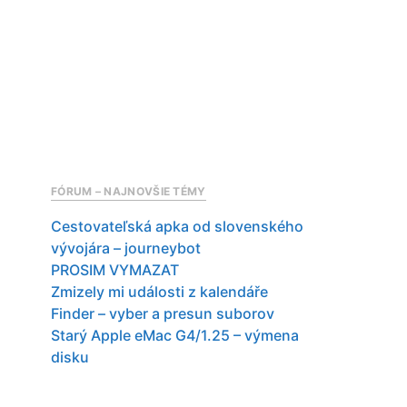
FÓRUM – NAJNOVŠIE TÉMY
Cestovateľská apka od slovenského
vývojára – journeybot
PROSIM VYMAZAT
Zmizely mi události z kalendáře
Finder – vyber a presun suborov
Starý Apple eMac G4/1.25 – výmena
disku