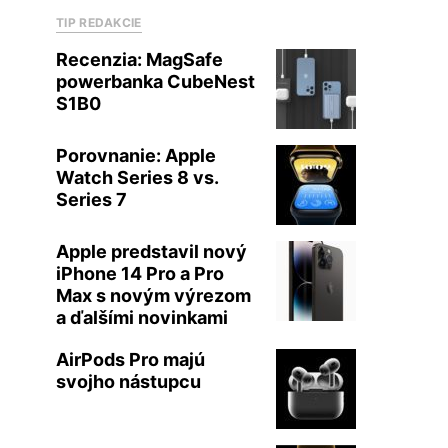
TIP REDAKCIE
Recenzia: MagSafe
powerbanka CubeNest
S1B0
Porovnanie: Apple
Watch Series 8 vs.
Series 7
Apple predstavil nový
iPhone 14 Pro a Pro
Max s novým výrezom
a ďalšími novinkami
AirPods Pro majú
svojho nástupcu