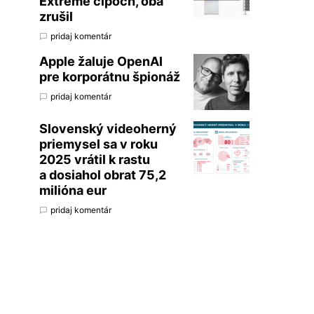
Extreme čipoch, oba
zrušil
pridaj komentár
Apple žaluje OpenAI
pre korporátnu špionáž
pridaj komentár
Slovenský videoherný
priemysel sa v roku
2025 vrátil k rastu
a dosiahol obrat 75,2
milióna eur
pridaj komentár