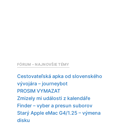
FÓRUM – NAJNOVŠIE TÉMY
Cestovateľská apka od slovenského
vývojára – journeybot
PROSIM VYMAZAT
Zmizely mi události z kalendáře
Finder – vyber a presun suborov
Starý Apple eMac G4/1.25 – výmena
disku