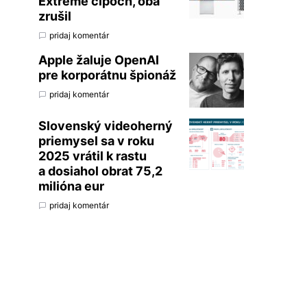
Extreme čipoch, oba
zrušil
pridaj komentár
Apple žaluje OpenAI
pre korporátnu špionáž
pridaj komentár
Slovenský videoherný
priemysel sa v roku
2025 vrátil k rastu
a dosiahol obrat 75,2
milióna eur
pridaj komentár