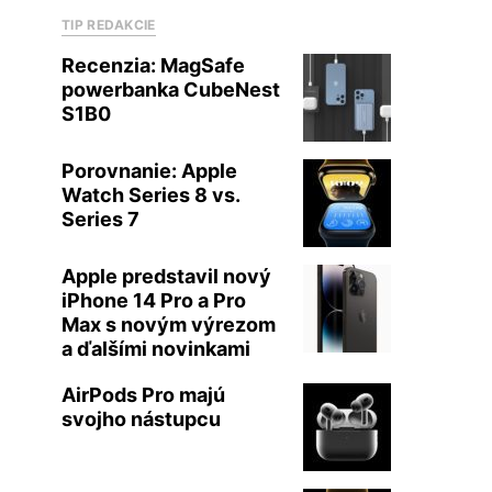
TIP REDAKCIE
Recenzia: MagSafe
powerbanka CubeNest
S1B0
Porovnanie: Apple
Watch Series 8 vs.
Series 7
Apple predstavil nový
iPhone 14 Pro a Pro
Max s novým výrezom
a ďalšími novinkami
AirPods Pro majú
svojho nástupcu