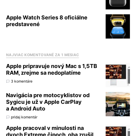
Apple Watch Series 8 oficiálne
predstavené
NAJVIAC KOMENTOVANÉ ZA 1 MESIAC
Apple pripravuje nový Mac s 1,5TB
RAM, zrejme sa nedoplatíme
3 komentáre
Navigácia pre motocyklistov od
Sygicu je už v Apple CarPlay
a Android Auto
pridaj komentár
Apple pracoval v minulosti na
dvoch Extreme čipoch, oba zrušil