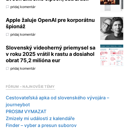
pridaj komentár
Apple žaluje OpenAI pre korporátnu
špionáž
pridaj komentár
Slovenský videoherný priemysel sa
v roku 2025 vrátil k rastu a dosiahol
obrat 75,2 milióna eur
pridaj komentár
FÓRUM – NAJNOVŠIE TÉMY
Cestovateľská apka od slovenského vývojára –
journeybot
PROSIM VYMAZAT
Zmizely mi události z kalendáře
Finder – vyber a presun suborov