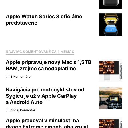
Apple Watch Series 8 oficiálne
predstavené
NAJVIAC KOMENTOVANÉ ZA 1 MESIAC
Apple pripravuje nový Mac s 1,5TB
RAM, zrejme sa nedoplatíme
3 komentáre
Navigácia pre motocyklistov od
Sygicu je už v Apple CarPlay
a Android Auto
pridaj komentár
Apple pracoval v minulosti na
dvoch Extreme čipoch, oba zrušil