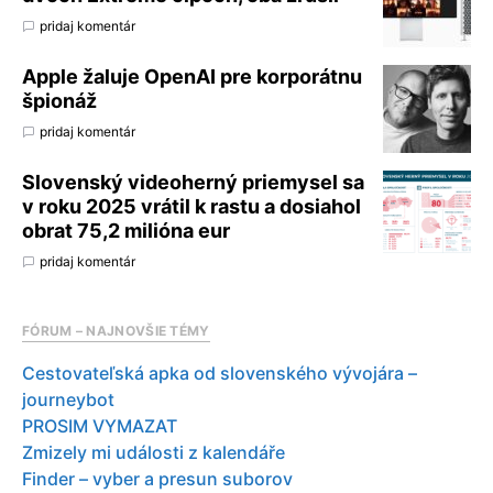
pridaj komentár
Apple žaluje OpenAI pre korporátnu
špionáž
pridaj komentár
Slovenský videoherný priemysel sa
v roku 2025 vrátil k rastu a dosiahol
obrat 75,2 milióna eur
pridaj komentár
FÓRUM – NAJNOVŠIE TÉMY
Cestovateľská apka od slovenského vývojára –
journeybot
PROSIM VYMAZAT
Zmizely mi události z kalendáře
Finder – vyber a presun suborov