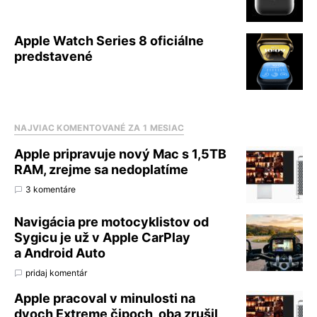
Apple Watch Series 8 oficiálne
predstavené
NAJVIAC KOMENTOVANÉ ZA 1 MESIAC
Apple pripravuje nový Mac s 1,5TB
RAM, zrejme sa nedoplatíme
3 komentáre
Navigácia pre motocyklistov od
Sygicu je už v Apple CarPlay
a Android Auto
pridaj komentár
Apple pracoval v minulosti na
dvoch Extreme čipoch, oba zrušil