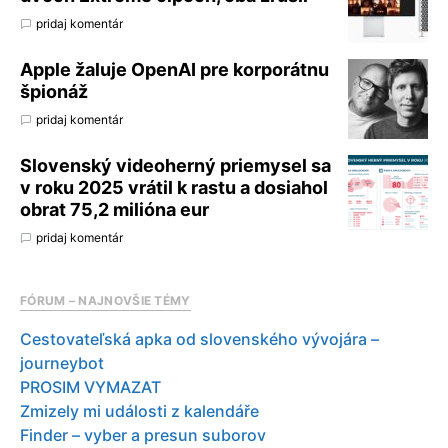
pridaj komentár
Apple žaluje OpenAI pre korporátnu
špionáž
pridaj komentár
Slovenský videoherný priemysel sa
v roku 2025 vrátil k rastu a dosiahol
obrat 75,2 milióna eur
pridaj komentár
FÓRUM – NAJNOVŠIE TÉMY
Cestovateľská apka od slovenského vývojára –
journeybot
PROSIM VYMAZAT
Zmizely mi události z kalendáře
Finder – vyber a presun suborov