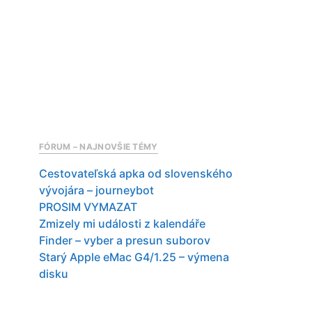
FÓRUM – NAJNOVŠIE TÉMY
Cestovateľská apka od slovenského
vývojára – journeybot
PROSIM VYMAZAT
Zmizely mi události z kalendáře
Finder – vyber a presun suborov
Starý Apple eMac G4/1.25 – výmena
disku