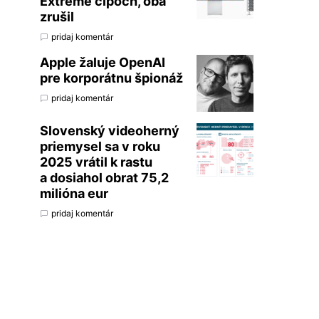
Extreme čipoch, oba
zrušil
pridaj komentár
Apple žaluje OpenAI
pre korporátnu špionáž
pridaj komentár
Slovenský videoherný
priemysel sa v roku
2025 vrátil k rastu
a dosiahol obrat 75,2
milióna eur
pridaj komentár