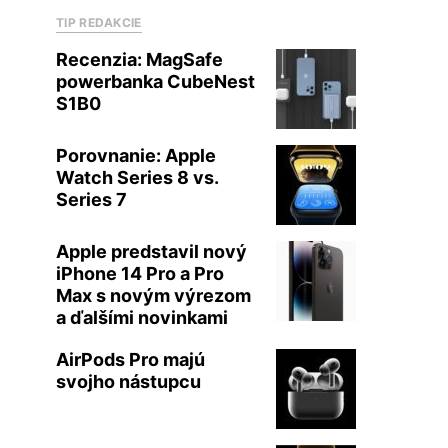
TIP REDAKCIE
Recenzia: MagSafe
powerbanka CubeNest
S1B0
Porovnanie: Apple
Watch Series 8 vs.
Series 7
Apple predstavil nový
iPhone 14 Pro a Pro
Max s novým výrezom
a ďalšími novinkami
AirPods Pro majú
svojho nástupcu