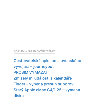
FÓRUM – NAJNOVŠIE TÉMY
Cestovateľská apka od slovenského
vývojára – journeybot
PROSIM VYMAZAT
Zmizely mi události z kalendáře
Finder – vyber a presun suborov
Starý Apple eMac G4/1.25 – výmena
disku