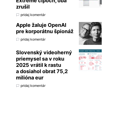
Extreme čipoch, oba
zrušil
pridaj komentár
Apple žaluje OpenAI
pre korporátnu špionáž
pridaj komentár
Slovenský videoherný
priemysel sa v roku
2025 vrátil k rastu
a dosiahol obrat 75,2
milióna eur
pridaj komentár