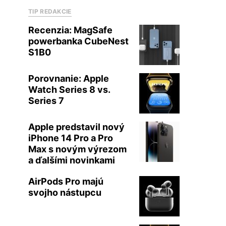
TIP REDAKCIE
Recenzia: MagSafe
powerbanka CubeNest
S1B0
Porovnanie: Apple
Watch Series 8 vs.
Series 7
Apple predstavil nový
iPhone 14 Pro a Pro
Max s novým výrezom
a ďalšími novinkami
AirPods Pro majú
svojho nástupcu