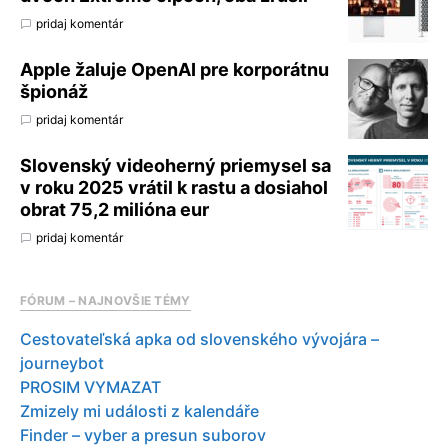
pridaj komentár
Apple žaluje OpenAI pre korporátnu
špionáž
pridaj komentár
Slovenský videoherný priemysel sa
v roku 2025 vrátil k rastu a dosiahol
obrat 75,2 milióna eur
pridaj komentár
FÓRUM – NAJNOVŠIE TÉMY
Cestovateľská apka od slovenského vývojára –
journeybot
PROSIM VYMAZAT
Zmizely mi události z kalendáře
Finder – vyber a presun suborov