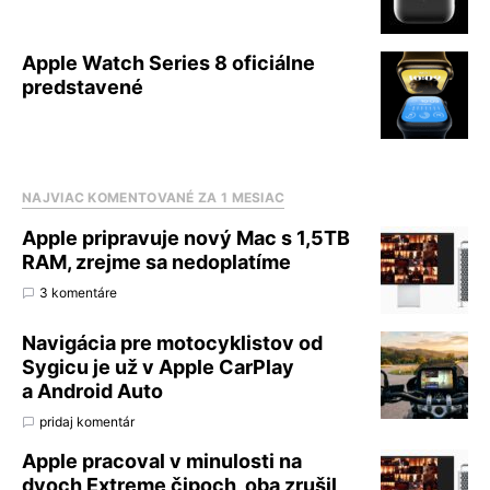
Apple Watch Series 8 oficiálne
predstavené
NAJVIAC KOMENTOVANÉ ZA 1 MESIAC
Apple pripravuje nový Mac s 1,5TB
RAM, zrejme sa nedoplatíme
3 komentáre
Navigácia pre motocyklistov od
Sygicu je už v Apple CarPlay
a Android Auto
pridaj komentár
Apple pracoval v minulosti na
dvoch Extreme čipoch, oba zrušil