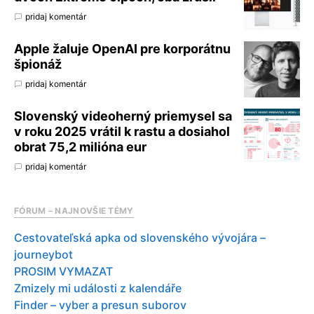
pridaj komentár
Apple žaluje OpenAI pre korporátnu
špionáž
pridaj komentár
Slovenský videoherný priemysel sa
v roku 2025 vrátil k rastu a dosiahol
obrat 75,2 milióna eur
pridaj komentár
FÓRUM – NAJNOVŠIE TÉMY
Cestovateľská apka od slovenského vývojára –
journeybot
PROSIM VYMAZAT
Zmizely mi události z kalendáře
Finder – vyber a presun suborov