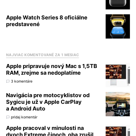
Apple Watch Series 8 oficiálne
predstavené
NAJVIAC KOMENTOVANÉ ZA 1 MESIAC
Apple pripravuje nový Mac s 1,5TB
RAM, zrejme sa nedoplatíme
3 komentáre
Navigácia pre motocyklistov od
Sygicu je už v Apple CarPlay
a Android Auto
pridaj komentár
Apple pracoval v minulosti na
dvoch Extreme čipoch, oba zrušil