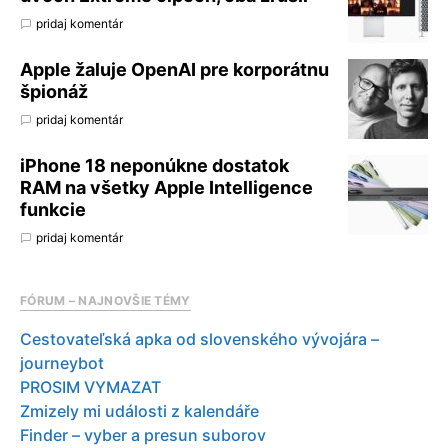
pridaj komentár
Apple žaluje OpenAI pre korporátnu
špionáž
pridaj komentár
iPhone 18 neponúkne dostatok
RAM na všetky Apple Intelligence
funkcie
pridaj komentár
FÓRUM – NAJNOVŠIE TÉMY
Cestovateľská apka od slovenského vývojára –
journeybot
PROSIM VYMAZAT
Zmizely mi události z kalendáře
Finder – vyber a presun suborov