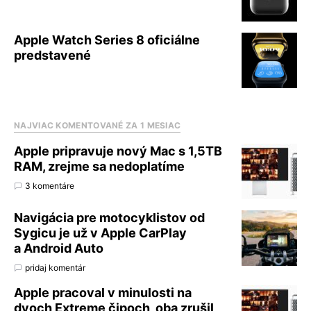
Apple Watch Series 8 oficiálne
predstavené
NAJVIAC KOMENTOVANÉ ZA 1 MESIAC
Apple pripravuje nový Mac s 1,5TB
RAM, zrejme sa nedoplatíme
3 komentáre
Navigácia pre motocyklistov od
Sygicu je už v Apple CarPlay
a Android Auto
pridaj komentár
Apple pracoval v minulosti na
dvoch Extreme čipoch, oba zrušil