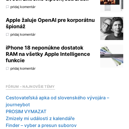
pridaj komentár
Apple žaluje OpenAI pre korporátnu
špionáž
pridaj komentár
iPhone 18 neponúkne dostatok
RAM na všetky Apple Intelligence
funkcie
pridaj komentár
FÓRUM – NAJNOVŠIE TÉMY
Cestovateľská apka od slovenského vývojára –
journeybot
PROSIM VYMAZAT
Zmizely mi události z kalendáře
Finder – vyber a presun suborov