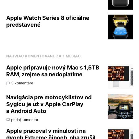
Apple Watch Series 8 oficiálne
predstavené
NAJVIAC KOMENTOVANÉ ZA 1 MESIAC
Apple pripravuje nový Mac s 1,5TB
RAM, zrejme sa nedoplatíme
3 komentáre
Navigácia pre motocyklistov od
Sygicu je už v Apple CarPlay
a Android Auto
pridaj komentár
Apple pracoval v minulosti na
dvoch Extreme čipoch, oba zrušil