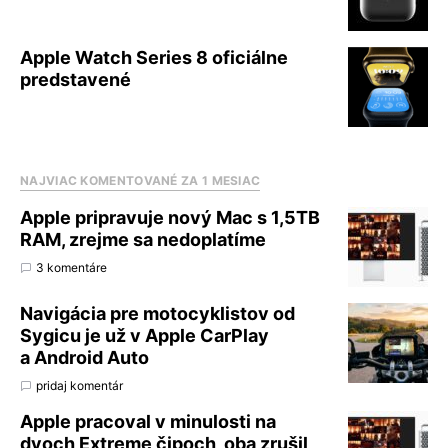
Apple Watch Series 8 oficiálne
predstavené
NAJVIAC KOMENTOVANÉ ZA 1 MESIAC
Apple pripravuje nový Mac s 1,5TB
RAM, zrejme sa nedoplatíme
3 komentáre
Navigácia pre motocyklistov od
Sygicu je už v Apple CarPlay
a Android Auto
pridaj komentár
Apple pracoval v minulosti na
dvoch Extreme čipoch, oba zrušil