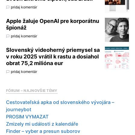
pridaj komentár
Apple žaluje OpenAI pre korporátnu
špionáž
pridaj komentár
Slovenský videoherný priemysel sa
v roku 2025 vrátil k rastu a dosiahol
obrat 75,2 milióna eur
pridaj komentár
FÓRUM – NAJNOVŠIE TÉMY
Cestovateľská apka od slovenského vývojára –
journeybot
PROSIM VYMAZAT
Zmizely mi události z kalendáře
Finder – vyber a presun suborov