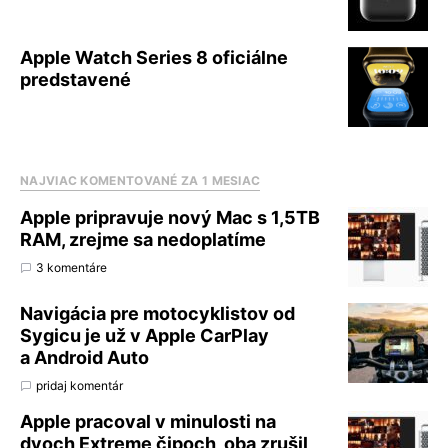
Apple Watch Series 8 oficiálne
predstavené
NAJVIAC KOMENTOVANÉ ZA 1 MESIAC
Apple pripravuje nový Mac s 1,5TB
RAM, zrejme sa nedoplatíme
3 komentáre
Navigácia pre motocyklistov od
Sygicu je už v Apple CarPlay
a Android Auto
pridaj komentár
Apple pracoval v minulosti na
dvoch Extreme čipoch, oba zrušil