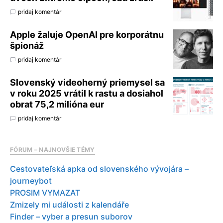
pridaj komentár
Apple žaluje OpenAI pre korporátnu
špionáž
pridaj komentár
Slovenský videoherný priemysel sa
v roku 2025 vrátil k rastu a dosiahol
obrat 75,2 milióna eur
pridaj komentár
FÓRUM – NAJNOVŠIE TÉMY
Cestovateľská apka od slovenského vývojára –
journeybot
PROSIM VYMAZAT
Zmizely mi události z kalendáře
Finder – vyber a presun suborov