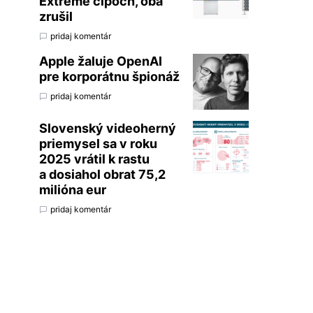
Extreme čipoch, oba
zrušil
pridaj komentár
Apple žaluje OpenAI
pre korporátnu špionáž
pridaj komentár
Slovenský videoherný
priemysel sa v roku
2025 vrátil k rastu
a dosiahol obrat 75,2
milióna eur
pridaj komentár