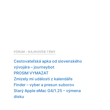
FÓRUM – NAJNOVŠIE TÉMY
Cestovateľská apka od slovenského
vývojára – journeybot
PROSIM VYMAZAT
Zmizely mi události z kalendáře
Finder – vyber a presun suborov
Starý Apple eMac G4/1.25 – výmena
disku