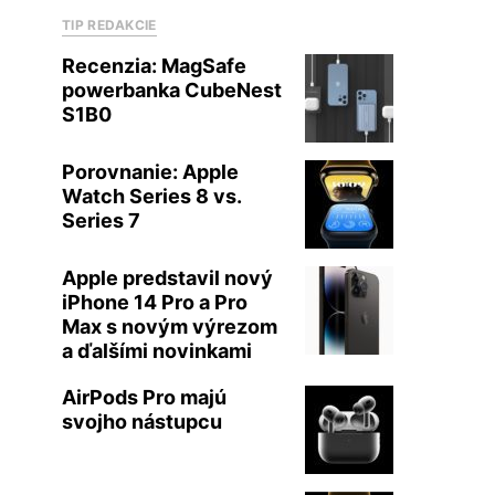
TIP REDAKCIE
Recenzia: MagSafe
powerbanka CubeNest
S1B0
Porovnanie: Apple
Watch Series 8 vs.
Series 7
Apple predstavil nový
iPhone 14 Pro a Pro
Max s novým výrezom
a ďalšími novinkami
AirPods Pro majú
svojho nástupcu