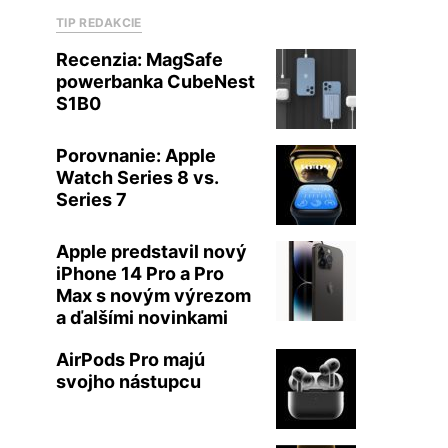
TIP REDAKCIE
Recenzia: MagSafe
powerbanka CubeNest
S1B0
Porovnanie: Apple
Watch Series 8 vs.
Series 7
Apple predstavil nový
iPhone 14 Pro a Pro
Max s novým výrezom
a ďalšími novinkami
AirPods Pro majú
svojho nástupcu