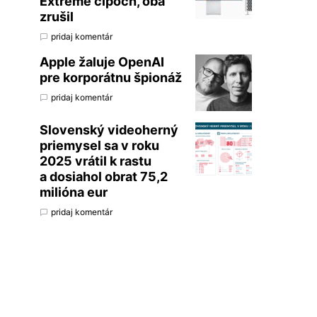
Extreme čipoch, oba
zrušil
pridaj komentár
Apple žaluje OpenAI
pre korporátnu špionáž
pridaj komentár
Slovenský videoherný
priemysel sa v roku
2025 vrátil k rastu
a dosiahol obrat 75,2
milióna eur
pridaj komentár