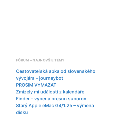
FÓRUM – NAJNOVŠIE TÉMY
Cestovateľská apka od slovenského
vývojára – journeybot
PROSIM VYMAZAT
Zmizely mi události z kalendáře
Finder – vyber a presun suborov
Starý Apple eMac G4/1.25 – výmena
disku