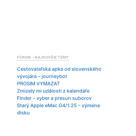
FÓRUM – NAJNOVŠIE TÉMY
Cestovateľská apka od slovenského
vývojára – journeybot
PROSIM VYMAZAT
Zmizely mi události z kalendáře
Finder – vyber a presun suborov
Starý Apple eMac G4/1.25 – výmena
disku