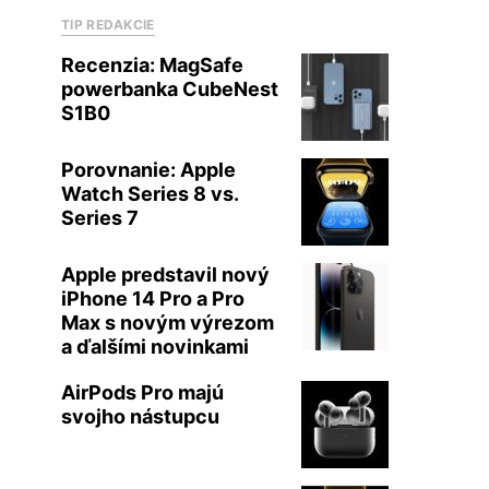
TIP REDAKCIE
Recenzia: MagSafe
powerbanka CubeNest
S1B0
Porovnanie: Apple
Watch Series 8 vs.
Series 7
Apple predstavil nový
iPhone 14 Pro a Pro
Max s novým výrezom
a ďalšími novinkami
AirPods Pro majú
svojho nástupcu