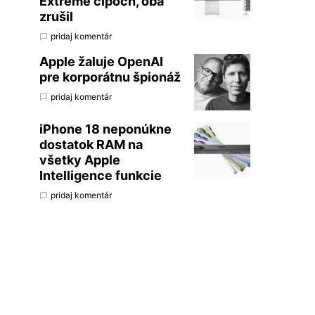
Extreme čipoch, oba
zrušil
pridaj komentár
Apple žaluje OpenAI
pre korporátnu špionáž
pridaj komentár
iPhone 18 neponúkne
dostatok RAM na
všetky Apple
Intelligence funkcie
pridaj komentár