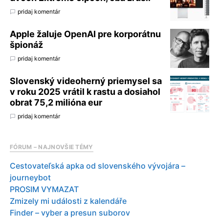
pridaj komentár
Apple žaluje OpenAI pre korporátnu
špionáž
pridaj komentár
Slovenský videoherný priemysel sa
v roku 2025 vrátil k rastu a dosiahol
obrat 75,2 milióna eur
pridaj komentár
FÓRUM – NAJNOVŠIE TÉMY
Cestovateľská apka od slovenského vývojára –
journeybot
PROSIM VYMAZAT
Zmizely mi události z kalendáře
Finder – vyber a presun suborov