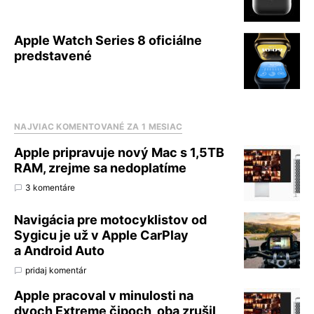
Apple Watch Series 8 oficiálne
predstavené
NAJVIAC KOMENTOVANÉ ZA 1 MESIAC
Apple pripravuje nový Mac s 1,5TB
RAM, zrejme sa nedoplatíme
3 komentáre
Navigácia pre motocyklistov od
Sygicu je už v Apple CarPlay
a Android Auto
pridaj komentár
Apple pracoval v minulosti na
dvoch Extreme čipoch, oba zrušil