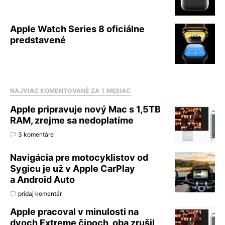
Apple Watch Series 8 oficiálne
predstavené
NAJVIAC KOMENTOVANÉ ZA 1 MESIAC
Apple pripravuje nový Mac s 1,5TB
RAM, zrejme sa nedoplatíme
3 komentáre
Navigácia pre motocyklistov od
Sygicu je už v Apple CarPlay
a Android Auto
pridaj komentár
Apple pracoval v minulosti na
dvoch Extreme čipoch, oba zrušil