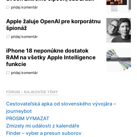
pridaj komentár
Apple žaluje OpenAI pre korporátnu
špionáž
pridaj komentár
iPhone 18 neponúkne dostatok
RAM na všetky Apple Intelligence
funkcie
pridaj komentár
FÓRUM – NAJNOVŠIE TÉMY
Cestovateľská apka od slovenského vývojára –
journeybot
PROSIM VYMAZAT
Zmizely mi události z kalendáře
Finder – vyber a presun suborov