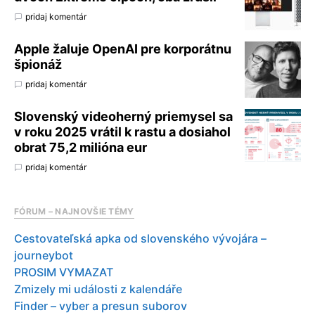
pridaj komentár
Apple žaluje OpenAI pre korporátnu
špionáž
pridaj komentár
Slovenský videoherný priemysel sa
v roku 2025 vrátil k rastu a dosiahol
obrat 75,2 milióna eur
pridaj komentár
FÓRUM – NAJNOVŠIE TÉMY
Cestovateľská apka od slovenského vývojára –
journeybot
PROSIM VYMAZAT
Zmizely mi události z kalendáře
Finder – vyber a presun suborov