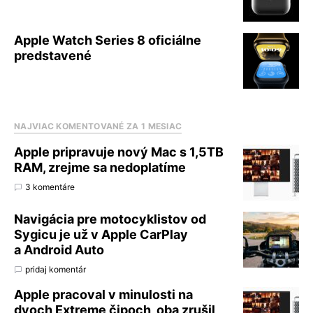
Apple Watch Series 8 oficiálne
predstavené
NAJVIAC KOMENTOVANÉ ZA 1 MESIAC
Apple pripravuje nový Mac s 1,5TB
RAM, zrejme sa nedoplatíme
3 komentáre
Navigácia pre motocyklistov od
Sygicu je už v Apple CarPlay
a Android Auto
pridaj komentár
Apple pracoval v minulosti na
dvoch Extreme čipoch, oba zrušil