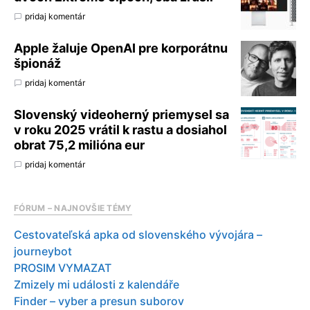
pridaj komentár
Apple žaluje OpenAI pre korporátnu
špionáž
pridaj komentár
Slovenský videoherný priemysel sa
v roku 2025 vrátil k rastu a dosiahol
obrat 75,2 milióna eur
pridaj komentár
FÓRUM – NAJNOVŠIE TÉMY
Cestovateľská apka od slovenského vývojára –
journeybot
PROSIM VYMAZAT
Zmizely mi události z kalendáře
Finder – vyber a presun suborov