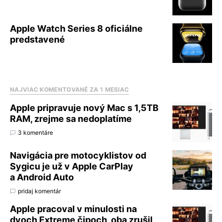
Apple Watch Series 8 oficiálne
predstavené
NAJVIAC KOMENTOVANÉ ZA 1 MESIAC
Apple pripravuje nový Mac s 1,5TB
RAM, zrejme sa nedoplatíme
3 komentáre
Navigácia pre motocyklistov od
Sygicu je už v Apple CarPlay
a Android Auto
pridaj komentár
Apple pracoval v minulosti na
dvoch Extreme čipoch, oba zrušil