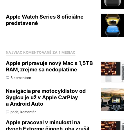
Apple Watch Series 8 oficiálne
predstavené
NAJVIAC KOMENTOVANÉ ZA 1 MESIAC
Apple pripravuje nový Mac s 1,5TB
RAM, zrejme sa nedoplatíme
3 komentáre
Navigácia pre motocyklistov od
Sygicu je už v Apple CarPlay
a Android Auto
pridaj komentár
Apple pracoval v minulosti na
dvoch Extreme čipoch, oba zrušil