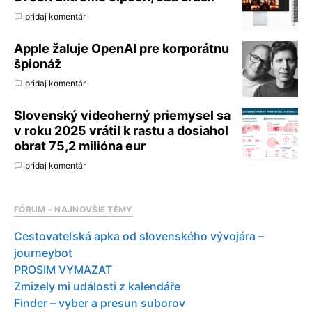
pridaj komentár
Apple žaluje OpenAI pre korporátnu
špionáž
pridaj komentár
Slovenský videoherný priemysel sa
v roku 2025 vrátil k rastu a dosiahol
obrat 75,2 milióna eur
pridaj komentár
FÓRUM – NAJNOVŠIE TÉMY
Cestovateľská apka od slovenského vývojára –
journeybot
PROSIM VYMAZAT
Zmizely mi události z kalendáře
Finder – vyber a presun suborov