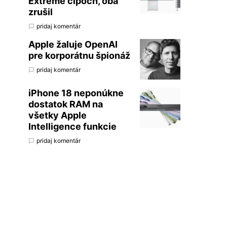
Extreme čipoch, oba
zrušil
pridaj komentár
Apple žaluje OpenAI
pre korporátnu špionáž
pridaj komentár
iPhone 18 neponúkne
dostatok RAM na
všetky Apple
Intelligence funkcie
pridaj komentár