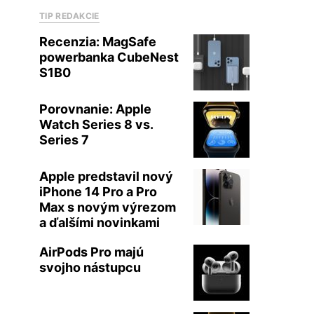
TIP REDAKCIE
Recenzia: MagSafe
powerbanka CubeNest
S1B0
Porovnanie: Apple
Watch Series 8 vs.
Series 7
Apple predstavil nový
iPhone 14 Pro a Pro
Max s novým výrezom
a ďalšími novinkami
AirPods Pro majú
svojho nástupcu