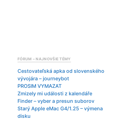
FÓRUM – NAJNOVŠIE TÉMY
Cestovateľská apka od slovenského
vývojára – journeybot
PROSIM VYMAZAT
Zmizely mi události z kalendáře
Finder – vyber a presun suborov
Starý Apple eMac G4/1.25 – výmena
disku