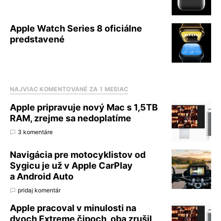
Apple Watch Series 8 oficiálne
predstavené
NAJVIAC KOMENTOVANÉ ZA 1 MESIAC
Apple pripravuje nový Mac s 1,5TB
RAM, zrejme sa nedoplatíme
3 komentáre
Navigácia pre motocyklistov od
Sygicu je už v Apple CarPlay
a Android Auto
pridaj komentár
Apple pracoval v minulosti na
dvoch Extreme čipoch, oba zrušil