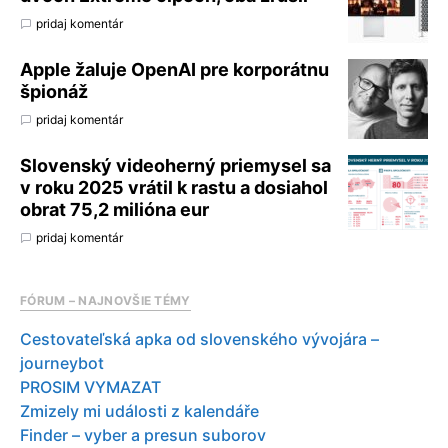
pridaj komentár
Apple žaluje OpenAI pre korporátnu
špionáž
pridaj komentár
Slovenský videoherný priemysel sa
v roku 2025 vrátil k rastu a dosiahol
obrat 75,2 milióna eur
pridaj komentár
FÓRUM – NAJNOVŠIE TÉMY
Cestovateľská apka od slovenského vývojára –
journeybot
PROSIM VYMAZAT
Zmizely mi události z kalendáře
Finder – vyber a presun suborov