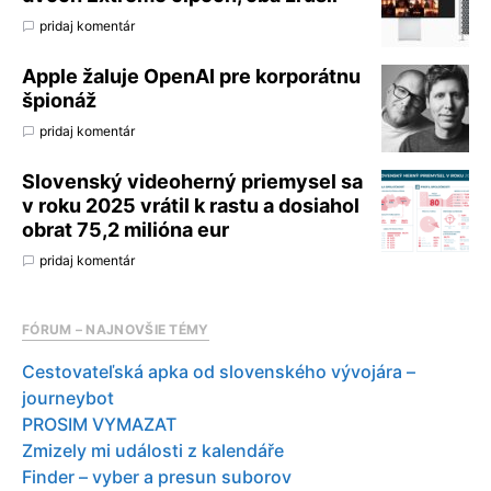
pridaj komentár
Apple žaluje OpenAI pre korporátnu
špionáž
pridaj komentár
Slovenský videoherný priemysel sa
v roku 2025 vrátil k rastu a dosiahol
obrat 75,2 milióna eur
pridaj komentár
FÓRUM – NAJNOVŠIE TÉMY
Cestovateľská apka od slovenského vývojára –
journeybot
PROSIM VYMAZAT
Zmizely mi události z kalendáře
Finder – vyber a presun suborov