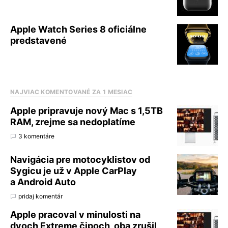
Apple Watch Series 8 oficiálne
predstavené
NAJVIAC KOMENTOVANÉ ZA 1 MESIAC
Apple pripravuje nový Mac s 1,5TB
RAM, zrejme sa nedoplatíme
3 komentáre
Navigácia pre motocyklistov od
Sygicu je už v Apple CarPlay
a Android Auto
pridaj komentár
Apple pracoval v minulosti na
dvoch Extreme čipoch, oba zrušil