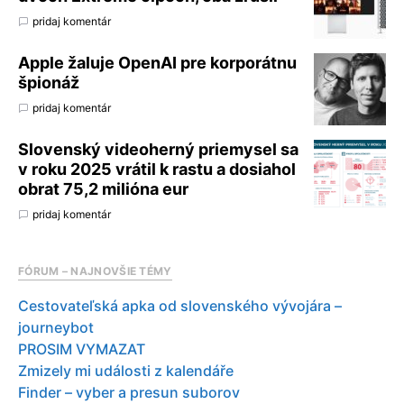
pridaj komentár
Apple žaluje OpenAI pre korporátnu
špionáž
pridaj komentár
Slovenský videoherný priemysel sa
v roku 2025 vrátil k rastu a dosiahol
obrat 75,2 milióna eur
pridaj komentár
FÓRUM – NAJNOVŠIE TÉMY
Cestovateľská apka od slovenského vývojára –
journeybot
PROSIM VYMAZAT
Zmizely mi události z kalendáře
Finder – vyber a presun suborov