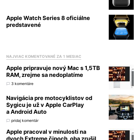
Apple Watch Series 8 oficiálne
predstavené
NAJVIAC KOMENTOVANÉ ZA 1 MESIAC
Apple pripravuje nový Mac s 1,5TB
RAM, zrejme sa nedoplatíme
3 komentáre
Navigácia pre motocyklistov od
Sygicu je už v Apple CarPlay
a Android Auto
pridaj komentár
Apple pracoval v minulosti na
dvoch Extreme čipoch, oba zrušil