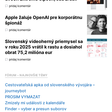
pridaj komentár
Apple žaluje OpenAI pre korporátnu
špionáž
pridaj komentár
Slovenský videoherný priemysel sa
v roku 2025 vrátil k rastu a dosiahol
obrat 75,2 milióna eur
pridaj komentár
FÓRUM – NAJNOVŠIE TÉMY
Cestovateľská apka od slovenského vývojára –
journeybot
PROSIM VYMAZAT
Zmizely mi události z kalendáře
Finder – vyber a presun suborov