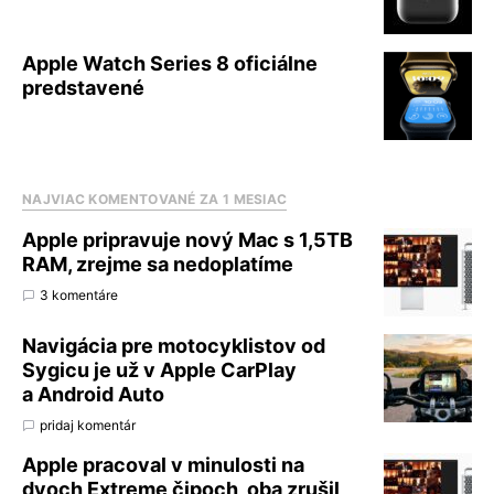
Apple Watch Series 8 oficiálne
predstavené
NAJVIAC KOMENTOVANÉ ZA 1 MESIAC
Apple pripravuje nový Mac s 1,5TB
RAM, zrejme sa nedoplatíme
3 komentáre
Navigácia pre motocyklistov od
Sygicu je už v Apple CarPlay
a Android Auto
pridaj komentár
Apple pracoval v minulosti na
dvoch Extreme čipoch, oba zrušil