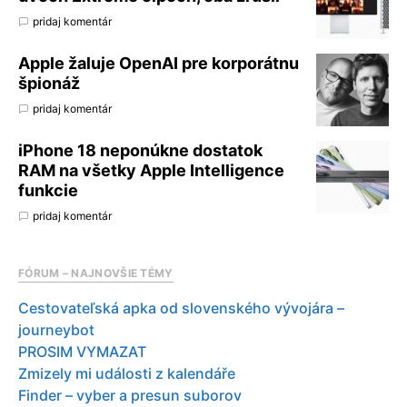
pridaj komentár
Apple žaluje OpenAI pre korporátnu
špionáž
pridaj komentár
iPhone 18 neponúkne dostatok
RAM na všetky Apple Intelligence
funkcie
pridaj komentár
FÓRUM – NAJNOVŠIE TÉMY
Cestovateľská apka od slovenského vývojára –
journeybot
PROSIM VYMAZAT
Zmizely mi události z kalendáře
Finder – vyber a presun suborov