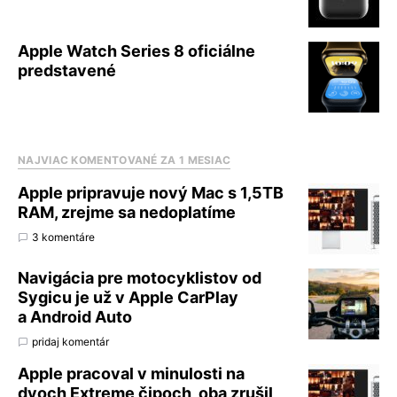
Apple Watch Series 8 oficiálne
predstavené
NAJVIAC KOMENTOVANÉ ZA 1 MESIAC
Apple pripravuje nový Mac s 1,5TB
RAM, zrejme sa nedoplatíme
3 komentáre
Navigácia pre motocyklistov od
Sygicu je už v Apple CarPlay
a Android Auto
pridaj komentár
Apple pracoval v minulosti na
dvoch Extreme čipoch, oba zrušil