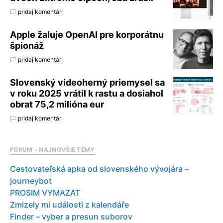
pridaj komentár
Apple žaluje OpenAI pre korporátnu
špionáž
pridaj komentár
Slovenský videoherný priemysel sa
v roku 2025 vrátil k rastu a dosiahol
obrat 75,2 milióna eur
pridaj komentár
FÓRUM – NAJNOVŠIE TÉMY
Cestovateľská apka od slovenského vývojára –
journeybot
PROSIM VYMAZAT
Zmizely mi události z kalendáře
Finder – vyber a presun suborov