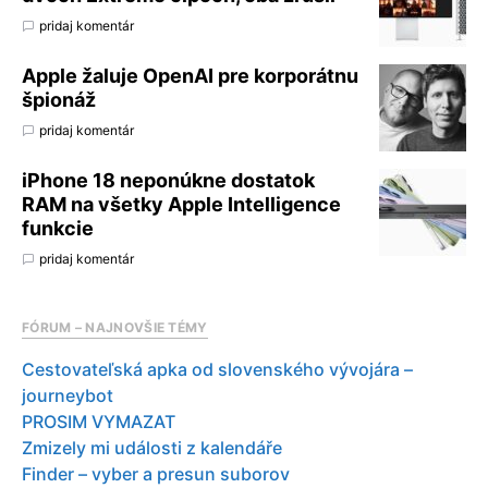
pridaj komentár
Apple žaluje OpenAI pre korporátnu
špionáž
pridaj komentár
iPhone 18 neponúkne dostatok
RAM na všetky Apple Intelligence
funkcie
pridaj komentár
FÓRUM – NAJNOVŠIE TÉMY
Cestovateľská apka od slovenského vývojára –
journeybot
PROSIM VYMAZAT
Zmizely mi události z kalendáře
Finder – vyber a presun suborov