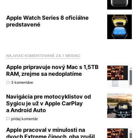
Apple Watch Series 8 oficiálne
predstavené
NAJVIAC KOMENTOVANÉ ZA 1 MESIAC
Apple pripravuje nový Mac s 1,5TB
RAM, zrejme sa nedoplatíme
3 komentáre
Navigácia pre motocyklistov od
Sygicu je už v Apple CarPlay
a Android Auto
pridaj komentár
Apple pracoval v minulosti na
dvoch Extreme čipoch, oba zrušil