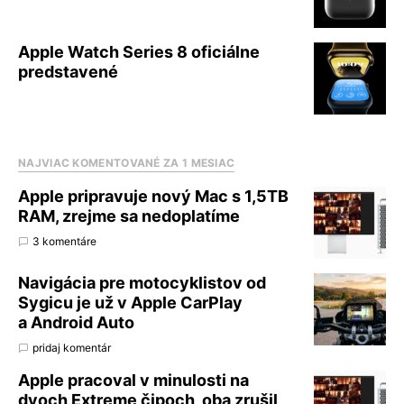
Apple Watch Series 8 oficiálne
predstavené
NAJVIAC KOMENTOVANÉ ZA 1 MESIAC
Apple pripravuje nový Mac s 1,5TB
RAM, zrejme sa nedoplatíme
3 komentáre
Navigácia pre motocyklistov od
Sygicu je už v Apple CarPlay
a Android Auto
pridaj komentár
Apple pracoval v minulosti na
dvoch Extreme čipoch, oba zrušil