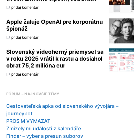
pridaj komentár
Apple žaluje OpenAI pre korporátnu
špionáž
pridaj komentár
Slovenský videoherný priemysel sa
v roku 2025 vrátil k rastu a dosiahol
obrat 75,2 milióna eur
pridaj komentár
FÓRUM – NAJNOVŠIE TÉMY
Cestovateľská apka od slovenského vývojára –
journeybot
PROSIM VYMAZAT
Zmizely mi události z kalendáře
Finder – vyber a presun suborov