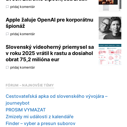
pridaj komentár
Apple žaluje OpenAI pre korporátnu
špionáž
pridaj komentár
Slovenský videoherný priemysel sa
v roku 2025 vrátil k rastu a dosiahol
obrat 75,2 milióna eur
pridaj komentár
FÓRUM – NAJNOVŠIE TÉMY
Cestovateľská apka od slovenského vývojára –
journeybot
PROSIM VYMAZAT
Zmizely mi události z kalendáře
Finder – vyber a presun suborov