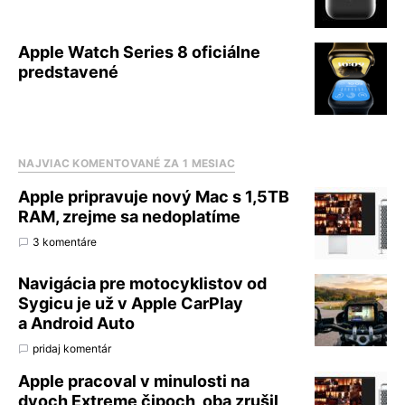
Apple Watch Series 8 oficiálne
predstavené
NAJVIAC KOMENTOVANÉ ZA 1 MESIAC
Apple pripravuje nový Mac s 1,5TB
RAM, zrejme sa nedoplatíme
3 komentáre
Navigácia pre motocyklistov od
Sygicu je už v Apple CarPlay
a Android Auto
pridaj komentár
Apple pracoval v minulosti na
dvoch Extreme čipoch, oba zrušil