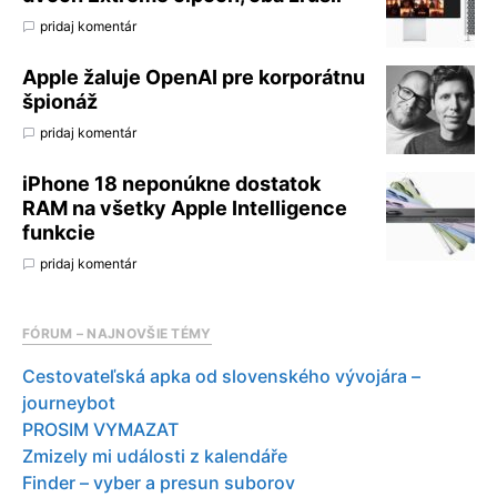
pridaj komentár
Apple žaluje OpenAI pre korporátnu
špionáž
pridaj komentár
iPhone 18 neponúkne dostatok
RAM na všetky Apple Intelligence
funkcie
pridaj komentár
FÓRUM – NAJNOVŠIE TÉMY
Cestovateľská apka od slovenského vývojára –
journeybot
PROSIM VYMAZAT
Zmizely mi události z kalendáře
Finder – vyber a presun suborov