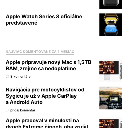
Apple Watch Series 8 oficiálne
predstavené
NAJVIAC KOMENTOVANÉ ZA 1 MESIAC
Apple pripravuje nový Mac s 1,5TB
RAM, zrejme sa nedoplatíme
3 komentáre
Navigácia pre motocyklistov od
Sygicu je už v Apple CarPlay
a Android Auto
pridaj komentár
Apple pracoval v minulosti na
dvoch Extreme čipoch, oba zrušil